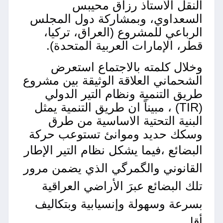
النقل الأستاذ رزاق محيبس
السعداوي، وبمشاركة دول المجلس
الرباعي للمشروع (العراق، تركيا،
قطر، الإمارات العربية المتحدة).
وخلال كلمته بالاجتماع استعرض
الشحماني العلاقة الوثيقة بين مشروع
طريق التنمية ونظام التير الدولي
(TIR) ، مبيناً ان طريق التنمية يمثل
البنية التحتية الاساسية من طرق
وسكك حديد وموانئ تستوعب حركة
البضائع ،
فيما يشكل نظام التير الإطار
القانوني والگمرگي الذي يضمن مرور
تلك البضائع عبرَ الأراضي العراقية
بسرعة وسهولة وإنسيابية وبتكاليف
أقل
.