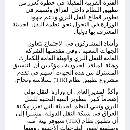
الفترة القريبة المقبلة في خطوة تُعزز من
تطبيق النظام داخل العراق وتُسهم في
تطوير قطاع النقل البري ودعم جهود
الوزارة في التحول نحو أنظمة النقل الحديثة
المعترف بها دولياً
.
وأشادَ المشاركون في الاجتماع بتعاون
الجهات المعنية ، وفي مقدمتها الشركة
العامة للنقل البري والهيئة العامة للكمارك
وهيئة المنافذ الحدودية ، مؤكدين أن التنسيق
المشترك بين هذه الجهات أسهم في تقدم
مشروع تطبيق نظام (TIR) بسلاسة ونجاح.
وأكدَّ المدير العام : ان وزارة النقل تولي
إهتماماً كبيراً بتطوير البنية التحتية للنقل
البري وتَبني النظم الحديثة التي تعزز مكانة
العراق في شبكة النقل الدولية، مشيراً إلى
أن تطبيق نظام
(TIR)
سيوفر بيئة آمنة
وسلسة لعبور الشاحنات الأجنبية ، ومنها