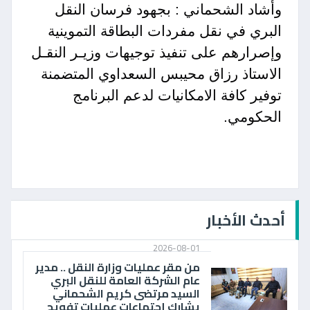
وأشاد الشحماني : بجهود فرسان النقل
البري في نقل مفردات البطاقة التموينية
وإصرارهم على تنفيذ توجيهات وزيـر النقـل
الاستاذ رزاق محيبس السعداوي المتضمنة
توفير كافة الامكانيات لدعم البرنامج
الحكومي.
أحدث الأخبار
2026-08-01
من مقر عمليات وزارة النقل .. مدير
عام الشركة العامة للنقل البري
السيد مرتضى كريم الشحماني
يشارك إجتماعات عمليات تفويج