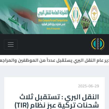
مدير عام النقل البري يترأس إجتماعاً لمديري أقس
2025-06-29
النقل البري : تستقبل ثلاث
شحنات تركية عبرَ نظام (TIR)