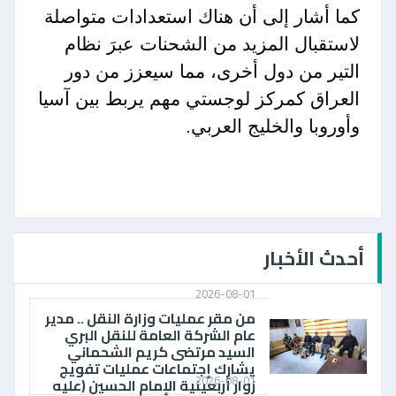
كما أشار إلى أن هناك استعدادات متواصلة
لاستقبال المزيد من الشحنات عبرَ نظام
التير من دول أخرى، مما سيعزز من دور
العراق كمركز لوجستي مهم يربط بين آسيا
وأوروبا والخليج العربي.
أحدث الأخبار
2026-08-01
من مقر عمليات وزارة النقل .. مدير
عام الشركة العامة للنقل البري
السيد مرتضى كريم الشحماني
يشارك إجتماعات عمليات تفويج
2026-08-01
زوار أربعينية الإمام الحسين (عليه