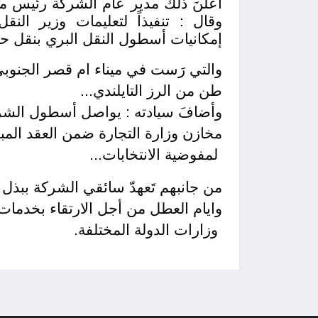
أعلنَ ذلك مدير عام الشركة رئيس م
وقال : تنفيذاً لتعليمات وزير الن
إمكانيات أسطول النقل البري بنقل حم
طن من الرز التايلندي...
وأضافَ سيادته : يواصل أسطول الشرك
مخازن وزارة التجارة ضمن العقد المبر
لمفوضية الانتخابات...
من جانبھم تَعهدّ سائقي الشركة ببذل
وايام العطل من أجل الارتقاء بخدمات ال
وزارات الدولة المختلفة.