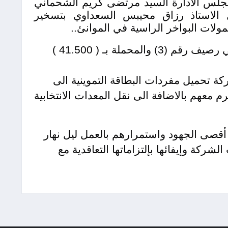
جلس الادارة السيد مرتضى كريم الشحماني
قل الاستاذ رزاق محيبس السعداوي بتسخير
ولات البواخر الراسية في الموانئ
..
والتي رَست في ميناء ام قصر الجنوبي رصيف رقم (3) والمحملة بـ ( 41.500 )
ة تحميل مفردات البطاقة التموينية الى
م معهم بالاضافة الى نقل المعدات الانتخابية
 أقصى الجهود واستمرارهم بالعمل ليل نهار
شركة وإيفائها بإلتزاماتها التعاقدية مع