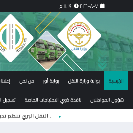
٧-٨-٢٠٢٦
١١:١٩ م
الرئيسية
بوابة وزارة النقل
بوابة أور
من نحن
إعلانا
شؤون المواطنين
نافذة ذوي الاحتياجات الخاصة
تسجيل ا
النقل البري تنظم ندوة علمية عن سوء إستخدام وسائل التواصل الاجتماعي .