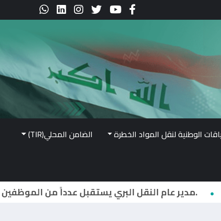
اقات الوطنية لنقل المواد الخطرة
الضامن المحلي(TIR)
مدير عام النقل البري يترأس إجتماعاً لمديري أقسام الشركة وفروعها واللجان الرئيسية...