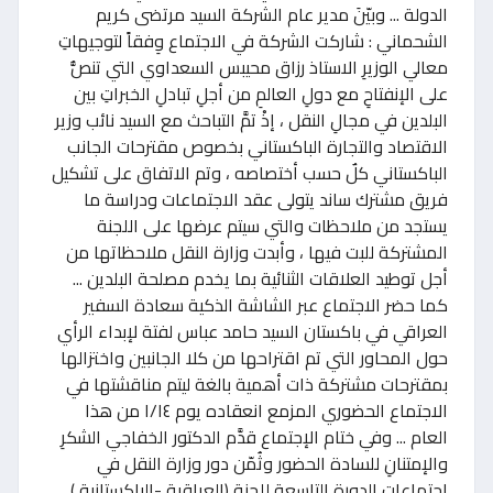
الدولة ... وبيّنَ مدير عام الشركة السيد مرتضى كريم
الشحماني : شاركت الشركة في الاجتماع وِفقاً لتوجيهاتِ
معالي الوزيرِ الاستاذ رزاق محيبس السعداوي التي تنصُّ
على الإنفتاحِ مع دولِ العالمِ من أجلِ تبادلِ الخبراتِ بين
البلدين في مجالِ النقل ، إذْ تمَّ التباحث مع السيد نائب وزير
الاقتصاد والتجارة الباكستاني بخصوص مقترحات الجانب
الباكستاني كلٌ حسب أختصاصه ، وتم الاتفاق على تشكيل
فريق مشترك ساند يتولى عقد الاجتماعات ودراسة ما
يستجد من ملاحظات والتي سيتم عرضها على اللجنة
المشتركة للبت فيها ، وأبدت وزارة النقل ملاحظاتها من
أجل توطيد العلاقات الثنائية بما يخدم مصلحة البلدين ...
كما حضر الاجتماع عبر الشاشة الذكية سعادة السفير
العراقي في باكستان السيد حامد عباس لفتة لإبداء الرأي
حول المحاور التي تم اقتراحها من كلا الجانبين واختزالها
بمقترحات مشتركة ذات أهمية بالغة ليتم مناقشتها في
الاجتماع الحضوري المزمع انعقاده يوم ١/١٤ من هذا
العام ... وفي ختام الإجتماع قدَّم الدكتور الخفاجي الشكرِ
والإمتنانِ للسادة الحضور وثُمّن دور وزارة النقل في
اجتماعات الدورة التاسعة للجنة (العراقية -الباكستانية )