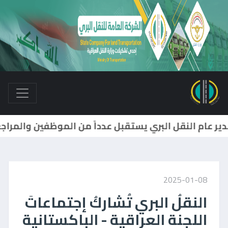
2025-01-08
النقلُ البري تُشاركُ إجتماعاتَ
اللجنة العراقية - الباكستانية